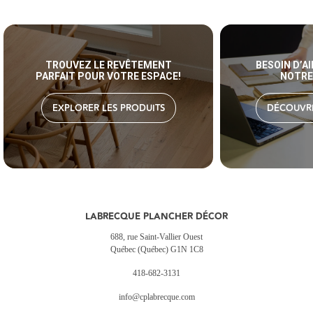
TROUVEZ LE REVÊTEMENT
BESOIN D’A
PARFAIT POUR VOTRE ESPACE!
NOTRE
EXPLORER LES PRODUITS
DÉCOUVRI
LABRECQUE PLANCHER DÉCOR
688, rue Saint-Vallier Ouest
Québec (Québec) G1N 1C8
418-682-3131
info@cplabrecque.com